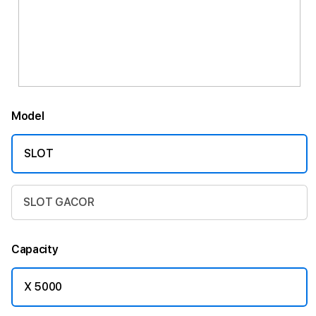
Model
SLOT
SLOT GACOR
Capacity
X 5000