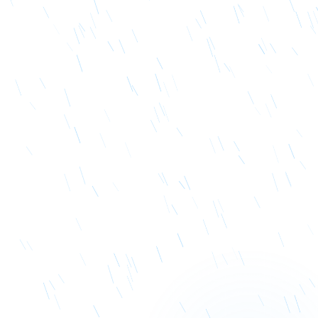
n
a
c
c
o
r
d
i
o
n