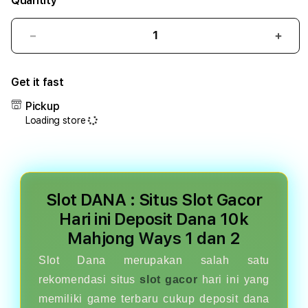
Quantity
Decrease
Incr
quantity
quant
for
for
Get it fast
Slot
Slot
DANA
DAN
Pickup
:
:
Loading store
Situs
Situs
Slot
Slot
Gacor
Gaco
Hari
Hari
ini
ini
Slot DANA : Situs Slot Gacor
Deposit
Depo
Dana
Dana
Hari ini Deposit Dana 10k
10k
10k
Mahjong Ways 1 dan 2
Mahjong
Mahj
Ways
Ways
Slot Dana merupakan salah satu
1
1
rekomendasi situs
slot gacor
hari ini yang
dan
dan
memiliki game terbaru cukup deposit dana
2
2