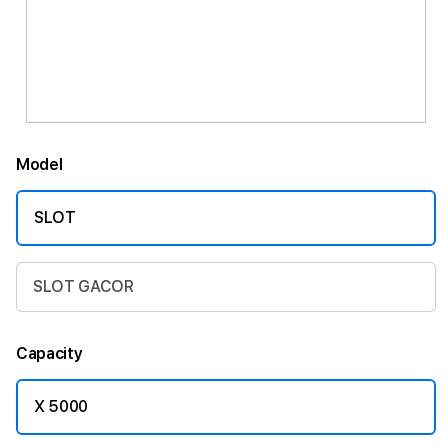
Model
SLOT
SLOT GACOR
Capacity
X 5000