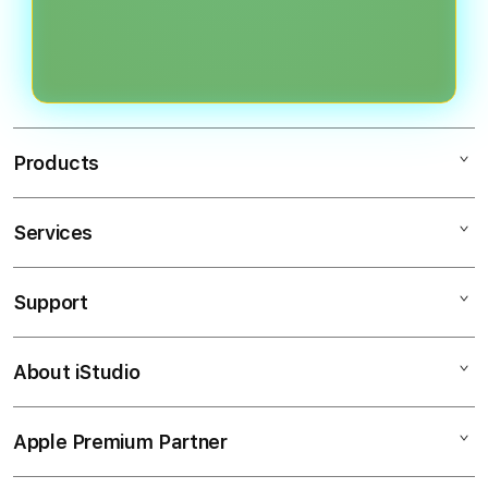
kredit atau debit.
memiliki pola tergacor setiap hari
tanpa ada gangguan aman dan
tepercaya 24 jam nonstop.
Products
Services
SLOT GACOR
SLOT
Support
AppleCare+
SLOT GACOR
Corporate
SITUS SLOT
About iStudio
My Account
SLOT GACOR
LINK SLOT GACOR
Collection & Delivery
Elush Service Provider
SITUS SLOT GACOR
Apple Premium Partner
About Us
Returns & Exchanges
Financing Options
SLOT GACOR HARI INI
Find an iStudio near you