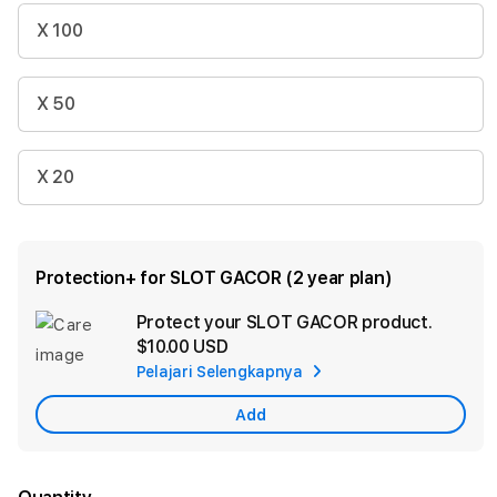
X 100
X 50
X 20
Protection+ for SLOT GACOR (2 year plan)
Protect your SLOT GACOR product.
Ad
$10.00 USD
App
Pelajari Selengkapnya
Car
Add