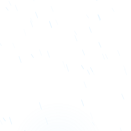
n
a
c
c
o
r
d
i
o
n