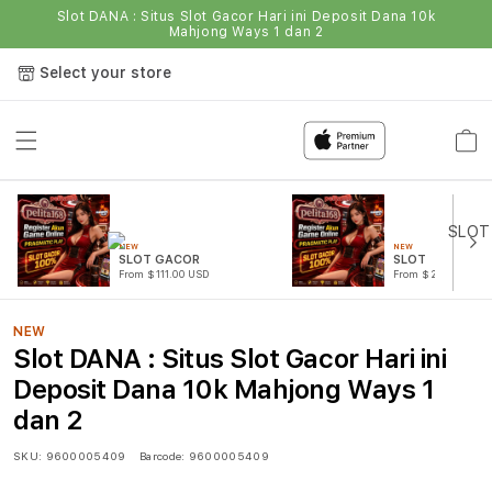
Slot DANA : Situs Slot Gacor Hari ini Deposit Dana 10k
Mahjong Ways 1 dan 2
Select your store
Cart
NEW
NEW
SLOT GACOR
SLOT
From $111.00 USD
From $222.00 USD
NEW
Slot DANA : Situs Slot Gacor Hari ini
Deposit Dana 10k Mahjong Ways 1
dan 2
SKU:
9600005409
Barcode:
9600005409