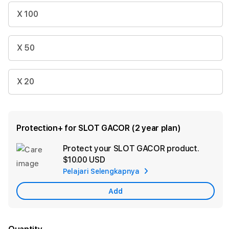
X 100
X 50
X 20
Protection+ for SLOT GACOR (2 year plan)
Protect your SLOT GACOR product.
Ad
$10.00 USD
App
Pelajari Selengkapnya
Car
Add