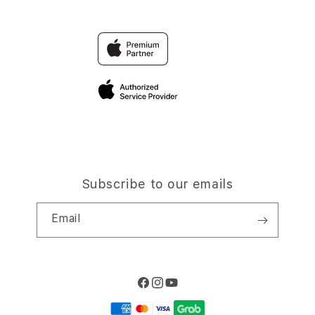
Contact Us
Trade-in
SLOT GACOR GAMPANG MENANG
Why Shop at iStudio
FAQ
TravellerÃ¢â‚¬â„¢s Reservation
Elush Corporate Website
Privacy Policy
Site Terms of Use
Subscribe to our emails
Email
Facebook
Instagram
YouTube
Payment