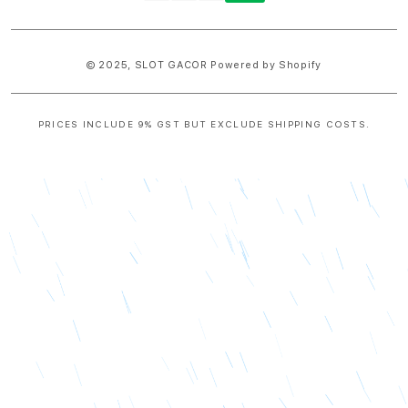
methods
© 2025,
SLOT GACOR
Powered by Shopify
PRICES INCLUDE 9% GST BUT EXCLUDE SHIPPING COSTS.
S
i
n
g
l
e
c
o
l
u
m