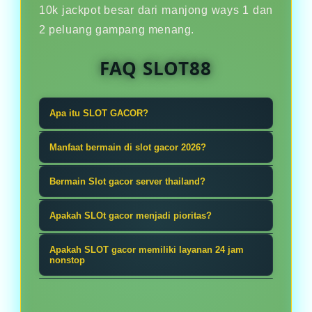
10k jackpot besar dari manjong ways 1 dan
2 peluang gampang menang.
FAQ SLOT88
Apa itu SLOT GACOR?
Slot gacor adala suatu tempat
Manfaat bermain di slot gacor 2026?
bermain slot onlin yang banyak di
Keunggulan bermain slot gacor
rekomendasi pemain slot terbaru
Bermain Slot gacor server thailand?
terbaru hari ini yang sellau menjadi
2026.
Bermain slot gacor hari ini dengan
peluang keuntungan besar serta
Apakah SLOt gacor menjadi pioritas?
berbagai trensaksi lengkap. Seperti,
menjadi situs slot rekomendasi
slot gacor menjadi pioritas pemain
Transfer bank, E-Wallet
Apakah SLOT gacor memiliki layanan 24 jam
terbnyak.
slot online yang sangat mudah untuk
nonstop
(Dana,OVO,GoPay,dan lain lain),
di menangkan dan sangat mudh
Metode pembayaran lainnya seperti
Slot gacor hari ini tempat mencari
untuk memperoleh jackpot maxwin.
pulsa atau cryptocurrency, Kartu
peluang keuntungan besar yang