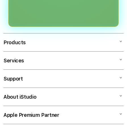
kredit atau debit.
memiliki pola tergacor setiap hari
tanpa ada gangguan aman dan
tepercaya 24 jam nonstop.
Products
Services
SLOT GACOR
SLOT
Support
AppleCare+
SLOT GACOR
Corporate
SITUS SLOT
About iStudio
My Account
SLOT GACOR
LINK SLOT GACOR
Collection & Delivery
Elush Service Provider
SITUS SLOT GACOR
Apple Premium Partner
About Us
Returns & Exchanges
Financing Options
SLOT GACOR HARI INI
Find an iStudio near you