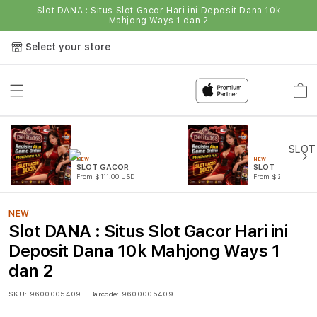
Slot DANA : Situs Slot Gacor Hari ini Deposit Dana 10k
Mahjong Ways 1 dan 2
Select your store
Cart
NEW
NEW
SLOT GACOR
SLOT
From $111.00 USD
From $222.00 USD
NEW
Slot DANA : Situs Slot Gacor Hari ini
Deposit Dana 10k Mahjong Ways 1
dan 2
SKU:
9600005409
Barcode:
9600005409