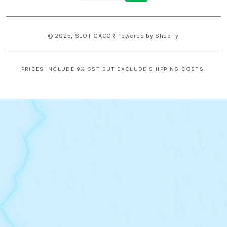
methods
© 2025,
SLOT GACOR
Powered by Shopify
PRICES INCLUDE 9% GST BUT EXCLUDE SHIPPING COSTS.
S
i
n
g
l
e
c
o
l
u
m