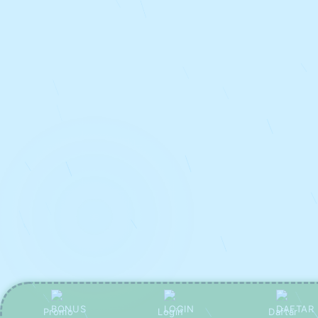
Promo
Login
Daftar