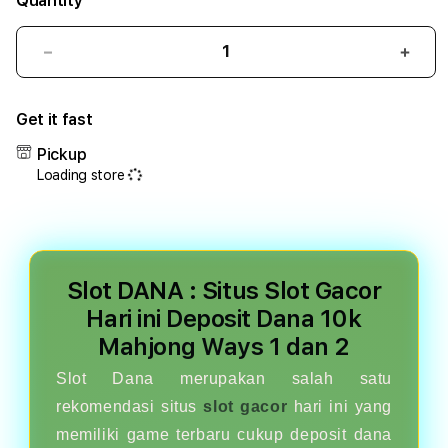
Quantity
Decrease
Incr
quantity
quant
for
for
Get it fast
Slot
Slot
DANA
DAN
Pickup
:
:
Loading store
Situs
Situs
Slot
Slot
Gacor
Gaco
Hari
Hari
ini
ini
Slot DANA : Situs Slot Gacor
Deposit
Depo
Dana
Dana
Hari ini Deposit Dana 10k
10k
10k
Mahjong Ways 1 dan 2
Mahjong
Mahj
Ways
Ways
Slot Dana merupakan salah satu
1
1
rekomendasi situs
slot gacor
hari ini yang
dan
dan
memiliki game terbaru cukup deposit dana
2
2