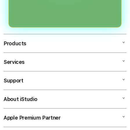
kredit atau debit.
memiliki pola tergacor setiap hari
tanpa ada gangguan aman dan
tepercaya 24 jam nonstop.
Products
Services
SLOT GACOR
SLOT
Support
AppleCare+
SLOT GACOR
Corporate
SITUS SLOT
About iStudio
My Account
SLOT GACOR
LINK SLOT GACOR
Collection & Delivery
Elush Service Provider
SITUS SLOT GACOR
Apple Premium Partner
About Us
Returns & Exchanges
Financing Options
SLOT GACOR HARI INI
Find an iStudio near you