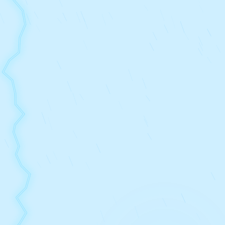
n
a
c
c
o
r
d
i
o
n