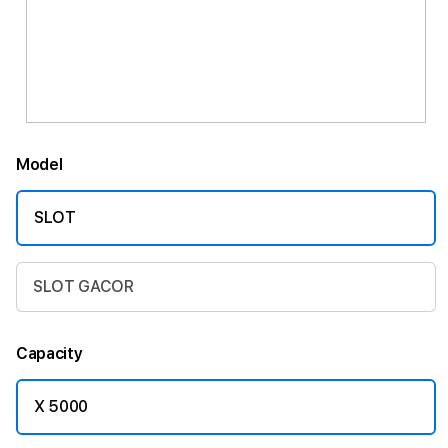
Model
SLOT
SLOT GACOR
Capacity
X 5000