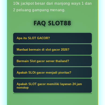
10k jackpot besar dari manjong ways 1 dan
2 peluang gampang menang.
FAQ SLOT88
Apa itu SLOT GACOR?
Slot gacor adala suatu tempat
Manfaat bermain di slot gacor 2026?
bermain slot onlin yang banyak di
Keunggulan bermain slot gacor
rekomendasi pemain slot terbaru
Bermain Slot gacor server thailand?
terbaru hari ini yang sellau menjadi
2026.
Bermain slot gacor hari ini dengan
peluang keuntungan besar serta
Apakah SLOt gacor menjadi pioritas?
berbagai trensaksi lengkap. Seperti,
menjadi situs slot rekomendasi
slot gacor menjadi pioritas pemain
Transfer bank, E-Wallet
Apakah SLOT gacor memiliki layanan 24 jam
terbnyak.
slot online yang sangat mudah untuk
nonstop
(Dana,OVO,GoPay,dan lain lain),
di menangkan dan sangat mudh
Metode pembayaran lainnya seperti
Slot gacor hari ini tempat mencari
untuk memperoleh jackpot maxwin.
pulsa atau cryptocurrency, Kartu
peluang keuntungan besar yang