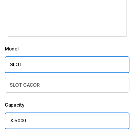
Model
SLOT
SLOT GACOR
Capacity
X 5000