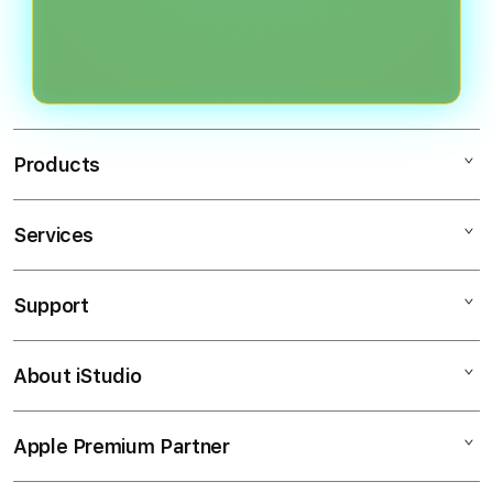
kredit atau debit.
memiliki pola tergacor setiap hari
tanpa ada gangguan aman dan
tepercaya 24 jam nonstop.
Products
Services
SLOT GACOR
SLOT
Support
AppleCare+
SLOT GACOR
Corporate
SITUS SLOT
About iStudio
My Account
SLOT GACOR
LINK SLOT GACOR
Collection & Delivery
Elush Service Provider
SITUS SLOT GACOR
Apple Premium Partner
About Us
Returns & Exchanges
Financing Options
SLOT GACOR HARI INI
Find an iStudio near you