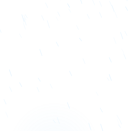
n
a
c
c
o
r
d
i
o
n