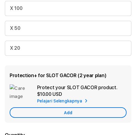
X 100
X 50
X 20
Protection+ for SLOT GACOR (2 year plan)
Protect your SLOT GACOR product.
Ad
$10.00 USD
App
Pelajari Selengkapnya
Car
Add