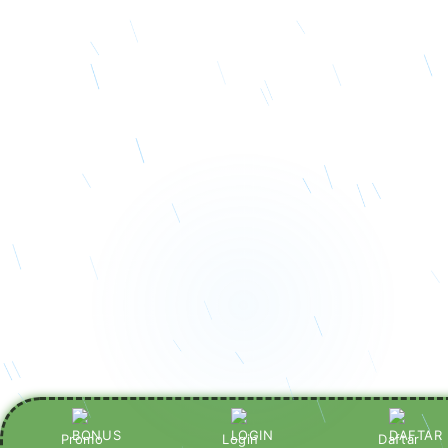
Promo
Login
Daftar