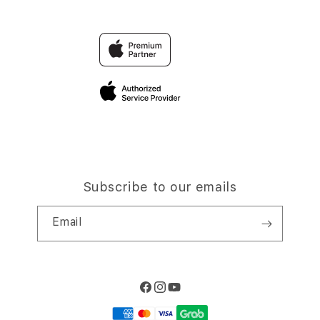
Contact Us
Trade-in
SLOT GACOR GAMPANG MENANG
Why Shop at iStudio
FAQ
TravellerÃ¢â‚¬â„¢s Reservation
Elush Corporate Website
Privacy Policy
Site Terms of Use
Subscribe to our emails
Email
Facebook
Instagram
YouTube
Payment