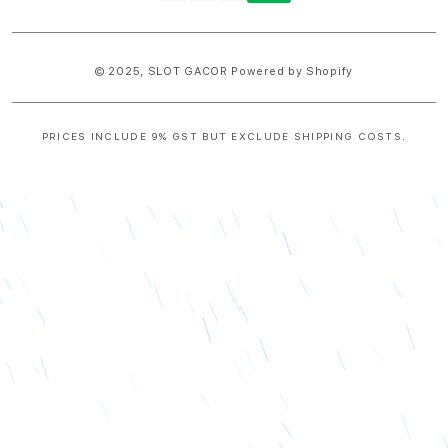
methods
© 2025,
SLOT GACOR
Powered by Shopify
PRICES INCLUDE 9% GST BUT EXCLUDE SHIPPING COSTS.
S
i
n
g
l
e
c
o
l
u
m