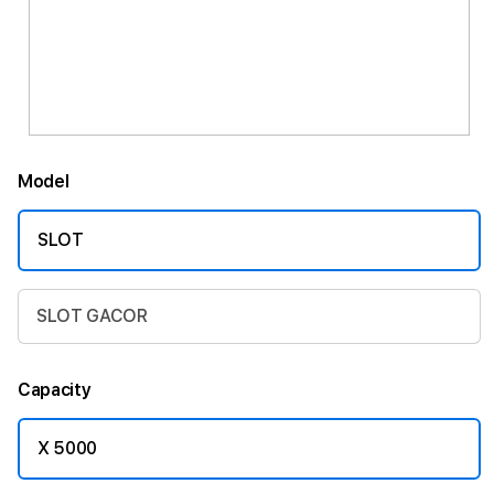
Model
SLOT
SLOT GACOR
Capacity
X 5000