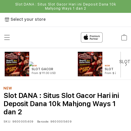
Slot DANA : Situs Slot Gacor Hari ini Deposit Dana 10k
Mahjong Ways 1 dan 2
Select your store
Cart
NEW
NEW
SLOT GACOR
SLOT
From $111.00 USD
From $222.00 USD
NEW
Slot DANA : Situs Slot Gacor Hari ini
Deposit Dana 10k Mahjong Ways 1
dan 2
SKU:
9600005409
Barcode:
9600005409