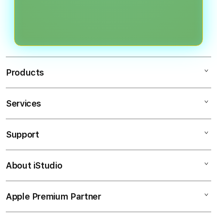
kredit atau debit.
memiliki pola tergacor setiap hari
tanpa ada gangguan aman dan
tepercaya 24 jam nonstop.
Products
Services
SLOT GACOR
SLOT
Support
AppleCare+
SLOT GACOR
Corporate
SITUS SLOT
About iStudio
My Account
SLOT GACOR
LINK SLOT GACOR
Collection & Delivery
Elush Service Provider
SITUS SLOT GACOR
Apple Premium Partner
About Us
Returns & Exchanges
Financing Options
SLOT GACOR HARI INI
Find an iStudio near you