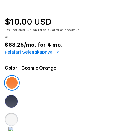
$10.00 USD
Tax included.
Shipping
calculated at checkout.
or
$68.25
/mo. for 4 mo.
Pelajari Selengkapnya
Color
- Cosmic Orange