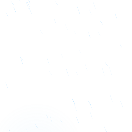
n
a
c
c
o
r
d
i
o
n