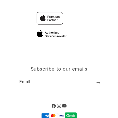
Contact Us
Trade-in
SLOT GACOR GAMPANG MENANG
Why Shop at iStudio
FAQ
TravellerÃ¢â‚¬â„¢s Reservation
Elush Corporate Website
Privacy Policy
Site Terms of Use
Subscribe to our emails
Email
Facebook
Instagram
YouTube
Payment