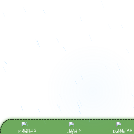
Promo
Login
Daftar