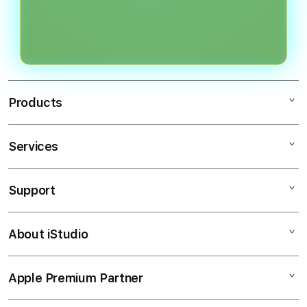
kredit atau debit.
memiliki pola tergacor setiap hari
tanpa ada gangguan aman dan
tepercaya 24 jam nonstop.
Products
Services
SLOT GACOR
SLOT
Support
AppleCare+
SLOT GACOR
Corporate
SITUS SLOT
About iStudio
My Account
SLOT GACOR
LINK SLOT GACOR
Collection & Delivery
Elush Service Provider
SITUS SLOT GACOR
Apple Premium Partner
About Us
Returns & Exchanges
Financing Options
SLOT GACOR HARI INI
Find an iStudio near you