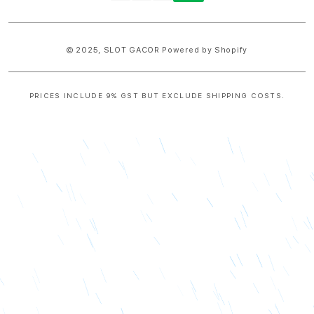
methods
© 2025,
SLOT GACOR
Powered by Shopify
PRICES INCLUDE 9% GST BUT EXCLUDE SHIPPING COSTS.
S
i
n
g
l
e
c
o
l
u
m