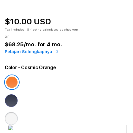
$10.00 USD
Tax included.
Shipping
calculated at checkout.
or
$68.25
/mo. for 4 mo.
Pelajari Selengkapnya
Color
- Cosmic Orange