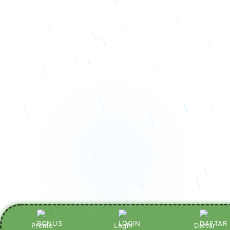
Promo
Login
Daftar