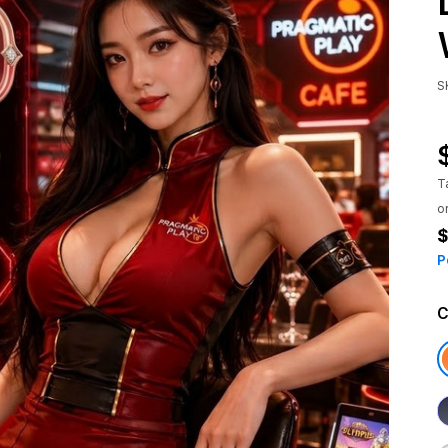
S
T
o
$
P
C