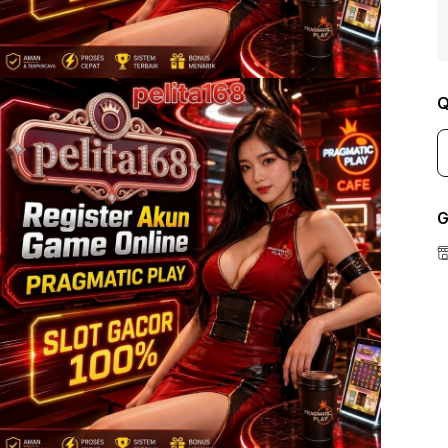
Open
media
Q
5
in
modal
G