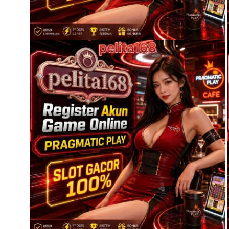
Open
media
4
in
modal