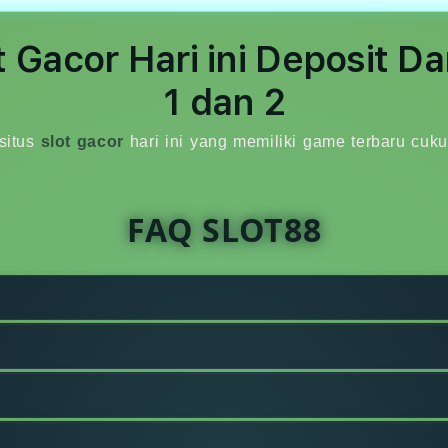
in
modal
ot Gacor Hari ini Deposit 
1 dan 2
situs
slot gacor
hari ini yang memiliki game terbaru cuk
FAQ SLOT88
t onlin yang banyak di rekomendasi pemain slot terbar
ari ini yang sellau menjadi peluang keuntungan be
gai trensaksi lengkap. Seperti, Transfer bank, E-Wall