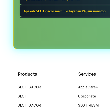
pembayaran lainnya seperti pulsa atau cryp
slot gacor menjadi pioritas pemain sl
Apakah SLOT gacor memiliki layanan 24 jam nonstop
maxwin.
Slot gacor hari ini tempat mencari pel
tepercaya 24 jam nonstop.
Products
Services
SLOT GACOR
AppleCare+
SLOT
Corporate
SLOT GACOR
SLOT RESMI