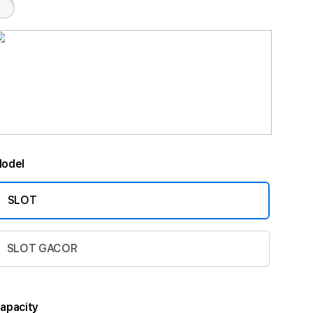
odel
SLOT
SLOT GACOR
apacity