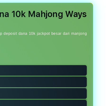
Dana 10k Mahjong Ways
up deposit dana 10k jackpot besar dari manjong
u 2026.
sar serta menjadi situs slot rekomendasi
et (Dana,OVO,GoPay,dan lain lain), Metode