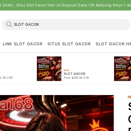
t DANA : Situs Slot Gacor Hari ini Deposit Dana 10k Mahjong Ways 1 d
LINK SLOT GACOR
SITUS SLOT GACOR
SLOT GACOR HAR
NEW
SLOT GACOR
2.00 USD
From $333.00 USD
N