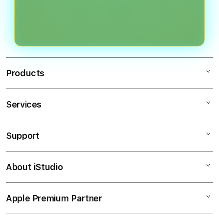
kredit atau debit.
memiliki pola tergacor setiap hari
tanpa ada gangguan aman dan
tepercaya 24 jam nonstop.
Products
Services
SLOT GACOR
SLOT
Support
AppleCare+
SLOT GACOR
Corporate
SITUS SLOT
About iStudio
My Account
SLOT GACOR
LINK SLOT GACOR
Collection & Delivery
Elush Service Provider
SITUS SLOT GACOR
Apple Premium Partner
About Us
Returns & Exchanges
Financing Options
SLOT GACOR HARI INI
Find an iStudio near you