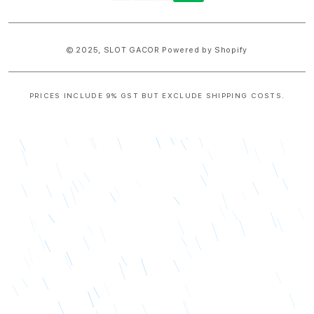
methods
© 2025,
SLOT GACOR
Powered by Shopify
PRICES INCLUDE 9% GST BUT EXCLUDE SHIPPING COSTS.
S
i
n
g
l
e
c
o
l
u
m