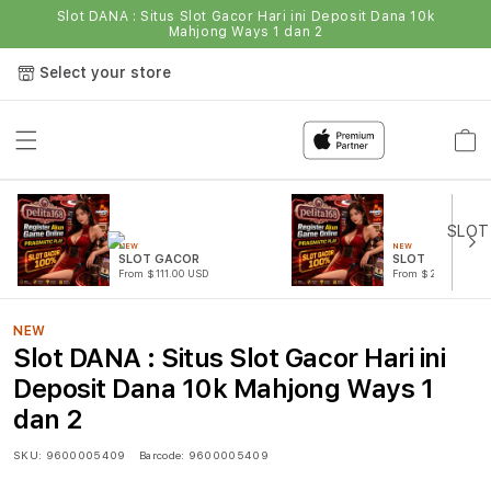
Slot DANA : Situs Slot Gacor Hari ini Deposit Dana 10k
Mahjong Ways 1 dan 2
Select your store
Cart
NEW
NEW
SLOT GACOR
SLOT
From $111.00 USD
From $222.00 USD
NEW
Slot DANA : Situs Slot Gacor Hari ini
Deposit Dana 10k Mahjong Ways 1
dan 2
SKU:
9600005409
Barcode:
9600005409