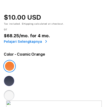
$10.00 USD
Tax included.
Shipping
calculated at checkout.
or
$68.25
/mo. for 4 mo.
Pelajari Selengkapnya
Color
- Cosmic Orange