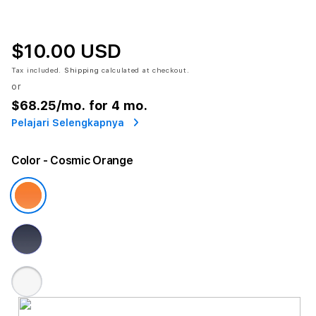
$10.00 USD
Tax included.
Shipping
calculated at checkout.
or
$68.25
/mo. for 4 mo.
Pelajari Selengkapnya
Color
- Cosmic Orange