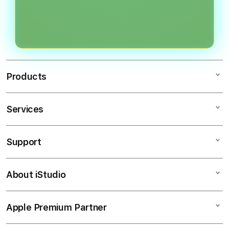
kredit atau debit.
memiliki pola tergacor setiap hari
tanpa ada gangguan aman dan
tepercaya 24 jam nonstop.
Products
Services
SLOT GACOR
SLOT
Support
AppleCare+
SLOT GACOR
Corporate
SITUS SLOT
About iStudio
My Account
SLOT GACOR
LINK SLOT GACOR
Collection & Delivery
Elush Service Provider
SITUS SLOT GACOR
Apple Premium Partner
About Us
Returns & Exchanges
Financing Options
SLOT GACOR HARI INI
Find an iStudio near you