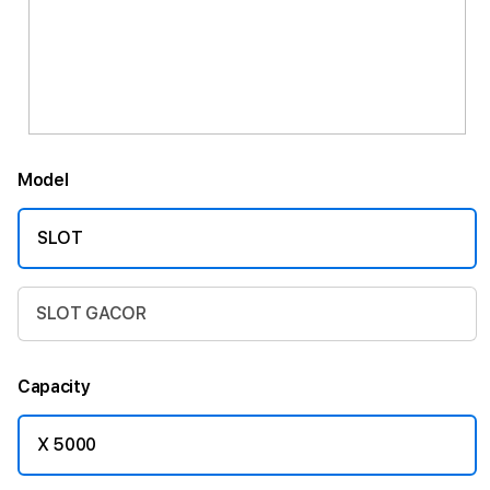
Model
SLOT
SLOT GACOR
Capacity
X 5000