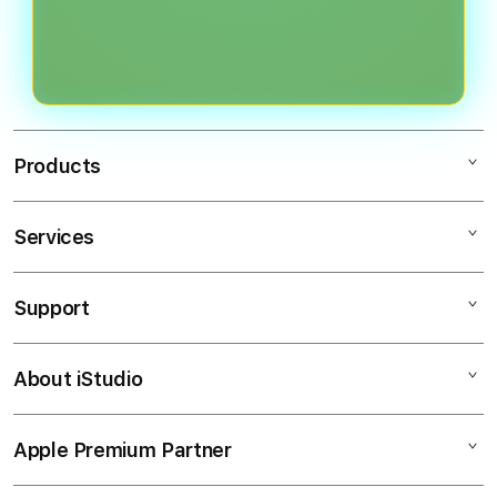
kredit atau debit.
memiliki pola tergacor setiap hari
tanpa ada gangguan aman dan
tepercaya 24 jam nonstop.
Products
Services
SLOT GACOR
SLOT
Support
AppleCare+
SLOT GACOR
Corporate
SITUS SLOT
About iStudio
My Account
SLOT GACOR
LINK SLOT GACOR
Collection & Delivery
Elush Service Provider
SITUS SLOT GACOR
Apple Premium Partner
About Us
Returns & Exchanges
Financing Options
SLOT GACOR HARI INI
Find an iStudio near you