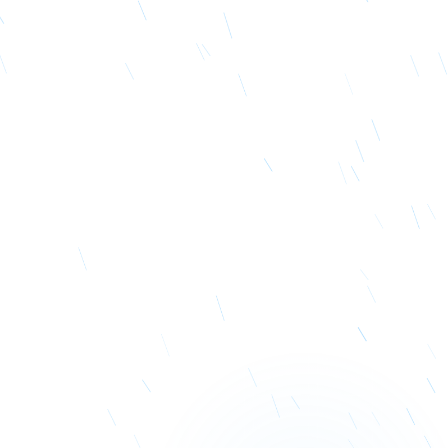
n
a
c
c
o
r
d
i
o
n