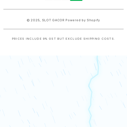
methods
© 2025,
SLOT GACOR
Powered by Shopify
PRICES INCLUDE 9% GST BUT EXCLUDE SHIPPING COSTS.
S
i
n
g
l
e
c
o
l
u
m