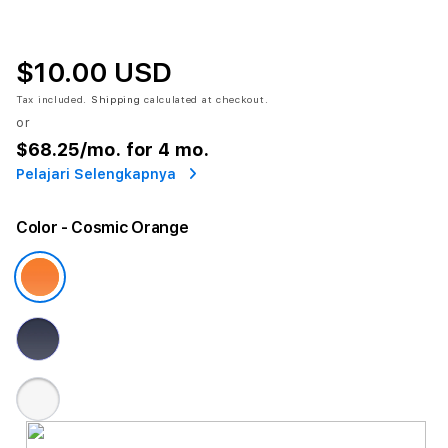
$10.00 USD
Tax included.
Shipping
calculated at checkout.
or
$68.25
/mo. for 4 mo.
Pelajari Selengkapnya
Color
- Cosmic Orange