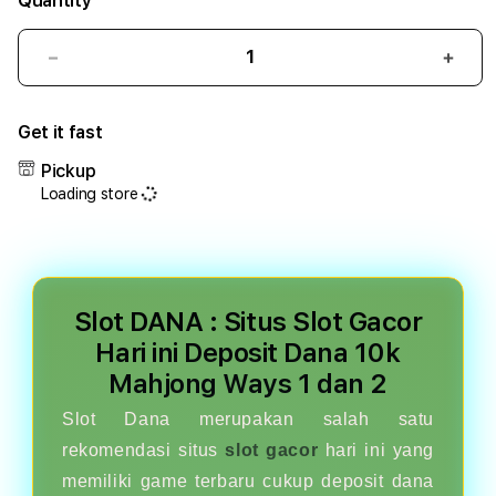
Quantity
Decrease
Incr
quantity
quant
for
for
Get it fast
Slot
Slot
DANA
DAN
Pickup
:
:
Loading store
Situs
Situs
Slot
Slot
Gacor
Gaco
Hari
Hari
ini
ini
Slot DANA : Situs Slot Gacor
Deposit
Depo
Dana
Dana
Hari ini Deposit Dana 10k
10k
10k
Mahjong Ways 1 dan 2
Mahjong
Mahj
Ways
Ways
Slot Dana merupakan salah satu
1
1
rekomendasi situs
slot gacor
hari ini yang
dan
dan
memiliki game terbaru cukup deposit dana
2
2