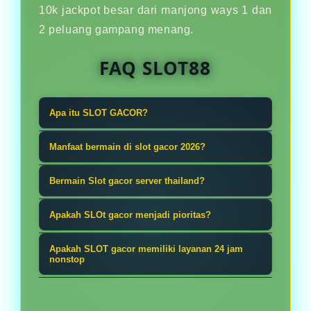
10k jackpot besar dari manjong ways 1 dan
2 peluang gampang menang.
FAQ SLOT88
Apa itu SLOT GACOR?
Slot gacor adala suatu tempat
Manfaat bermain di slot gacor 2026?
bermain slot onlin yang banyak di
Keunggulan bermain slot gacor
rekomendasi pemain slot terbaru
Bermain Slot gacor server thailand?
terbaru hari ini yang sellau menjadi
2026.
Bermain slot gacor hari ini dengan
peluang keuntungan besar serta
Apakah SLOt gacor menjadi pioritas?
berbagai trensaksi lengkap. Seperti,
menjadi situs slot rekomendasi
slot gacor menjadi pioritas pemain
Transfer bank, E-Wallet
Apakah SLOT gacor memiliki layanan 24 jam
terbnyak.
slot online yang sangat mudah untuk
nonstop
(Dana,OVO,GoPay,dan lain lain),
di menangkan dan sangat mudh
Metode pembayaran lainnya seperti
Slot gacor hari ini tempat mencari
untuk memperoleh jackpot maxwin.
pulsa atau cryptocurrency, Kartu
peluang keuntungan besar yang