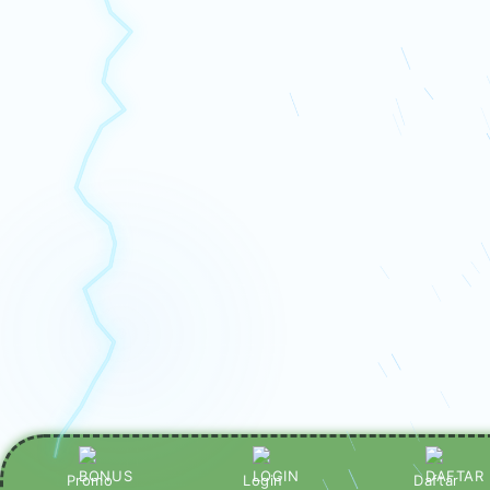
Promo
Login
Daftar