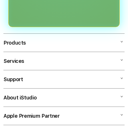
kredit atau debit.
memiliki pola tergacor setiap hari
tanpa ada gangguan aman dan
tepercaya 24 jam nonstop.
Products
Services
SLOT GACOR
SLOT
Support
AppleCare+
SLOT GACOR
Corporate
SITUS SLOT
About iStudio
My Account
SLOT GACOR
LINK SLOT GACOR
Collection & Delivery
Elush Service Provider
SITUS SLOT GACOR
Apple Premium Partner
About Us
Returns & Exchanges
Financing Options
SLOT GACOR HARI INI
Find an iStudio near you