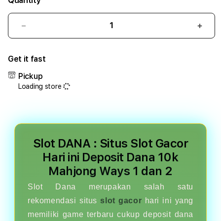
Quantity
Decrease
Incr
quantity
quant
for
for
Get it fast
Slot
Slot
DANA
DAN
Pickup
:
:
Loading store
Situs
Situs
Slot
Slot
Gacor
Gaco
Hari
Hari
ini
ini
Slot DANA : Situs Slot Gacor
Deposit
Depo
Dana
Dana
Hari ini Deposit Dana 10k
10k
10k
Mahjong Ways 1 dan 2
Mahjong
Mahj
Ways
Ways
Slot Dana merupakan salah satu
1
1
rekomendasi situs
slot gacor
hari ini yang
dan
dan
memiliki game terbaru cukup deposit dana
2
2