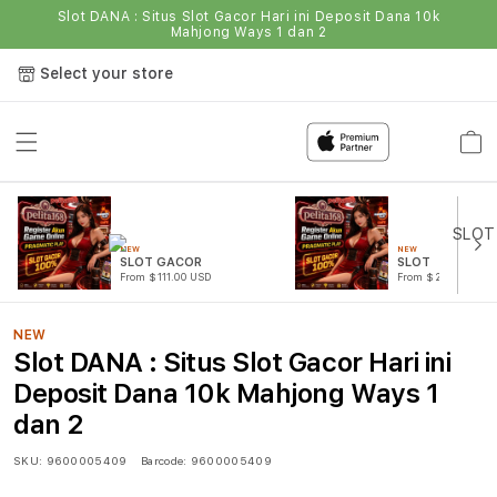
Slot DANA : Situs Slot Gacor Hari ini Deposit Dana 10k
Mahjong Ways 1 dan 2
Select your store
Cart
NEW
NEW
SLOT GACOR
SLOT
From $111.00 USD
From $222.00 USD
NEW
Slot DANA : Situs Slot Gacor Hari ini
Deposit Dana 10k Mahjong Ways 1
dan 2
SKU:
9600005409
Barcode:
9600005409