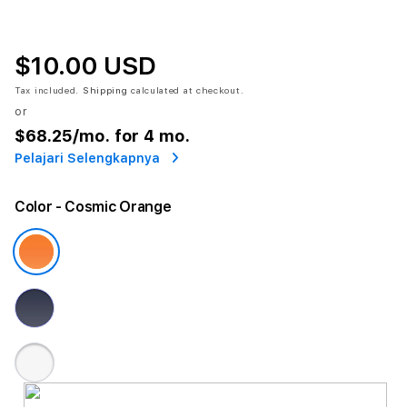
$10.00 USD
Tax included.
Shipping
calculated at checkout.
or
$68.25
/mo. for 4 mo.
Pelajari Selengkapnya
Color
- Cosmic Orange