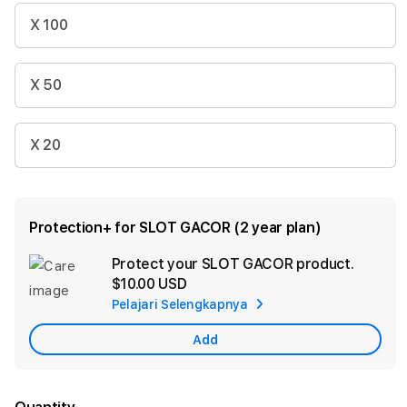
X 100
X 50
X 20
Protection+ for SLOT GACOR (2 year plan)
Protect your SLOT GACOR product.
Ad
$10.00 USD
App
Pelajari Selengkapnya
Car
Add