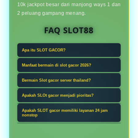
10k jackpot besar dari manjong ways 1 dan
2 peluang gampang menang.
FAQ SLOT88
Apa itu SLOT GACOR?
Slot gacor adala suatu tempat
Manfaat bermain di slot gacor 2026?
bermain slot onlin yang banyak di
Keunggulan bermain slot gacor
rekomendasi pemain slot terbaru
Bermain Slot gacor server thailand?
terbaru hari ini yang sellau menjadi
2026.
Bermain slot gacor hari ini dengan
peluang keuntungan besar serta
Apakah SLOt gacor menjadi pioritas?
berbagai trensaksi lengkap. Seperti,
menjadi situs slot rekomendasi
slot gacor menjadi pioritas pemain
Transfer bank, E-Wallet
Apakah SLOT gacor memiliki layanan 24 jam
terbnyak.
slot online yang sangat mudah untuk
nonstop
(Dana,OVO,GoPay,dan lain lain),
di menangkan dan sangat mudh
Metode pembayaran lainnya seperti
Slot gacor hari ini tempat mencari
untuk memperoleh jackpot maxwin.
pulsa atau cryptocurrency, Kartu
peluang keuntungan besar yang