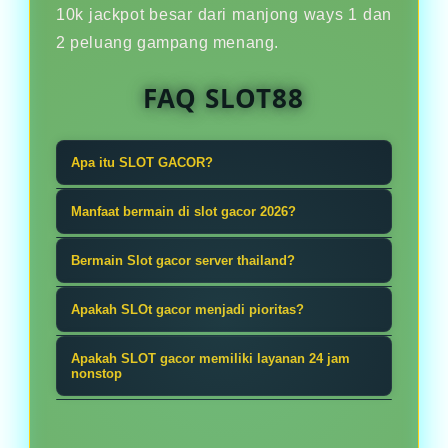
10k jackpot besar dari manjong ways 1 dan
2 peluang gampang menang.
FAQ SLOT88
Apa itu SLOT GACOR?
Slot gacor adala suatu tempat
Manfaat bermain di slot gacor 2026?
bermain slot onlin yang banyak di
Keunggulan bermain slot gacor
rekomendasi pemain slot terbaru
Bermain Slot gacor server thailand?
terbaru hari ini yang sellau menjadi
2026.
Bermain slot gacor hari ini dengan
peluang keuntungan besar serta
Apakah SLOt gacor menjadi pioritas?
berbagai trensaksi lengkap. Seperti,
menjadi situs slot rekomendasi
slot gacor menjadi pioritas pemain
Transfer bank, E-Wallet
Apakah SLOT gacor memiliki layanan 24 jam
terbnyak.
slot online yang sangat mudah untuk
nonstop
(Dana,OVO,GoPay,dan lain lain),
di menangkan dan sangat mudh
Metode pembayaran lainnya seperti
Slot gacor hari ini tempat mencari
untuk memperoleh jackpot maxwin.
pulsa atau cryptocurrency, Kartu
peluang keuntungan besar yang