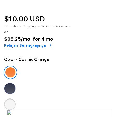
$10.00 USD
Tax included.
Shipping
calculated at checkout.
or
$68.25
/mo. for 4 mo.
Pelajari Selengkapnya
Color
- Cosmic Orange