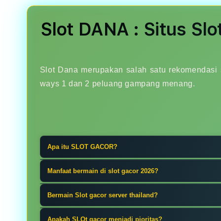
in
modal
Slot DANA : Situs Sl
Slot Dana merupakan salah satu rekomendasi 
ways 1 dan 2 peluang gampang menang.
Apa itu SLOT GACOR?
Slot gacor adala suatu tempat bermain slo
Manfaat bermain di slot gacor 2026?
Keunggulan bermain slot gacor terbaru h
Bermain Slot gacor server thailand?
terbnyak.
Bermain slot gacor hari ini dengan berba
Apakah SLOt gacor menjadi pioritas?