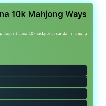
Dana 10k Mahjong Ways
up deposit dana 10k jackpot besar dari manjong
u 2026.
sar serta menjadi situs slot rekomendasi
et (Dana,OVO,GoPay,dan lain lain), Metode