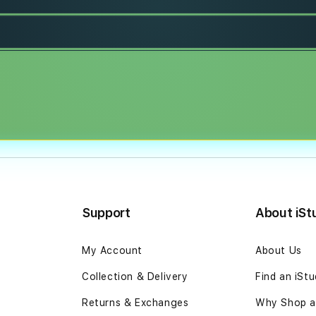
tocurrency, Kartu kredit atau debit.
ot online yang sangat mudah untuk di menangkan da
uang keuntungan besar yang memiliki pola tergacor 
Support
About iSt
My Account
About Us
Collection & Delivery
Find an iSt
Returns & Exchanges
Why Shop at