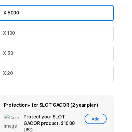
X 5000
X 100
X 50
X 20
Protection+ for SLOT GACOR (2 year plan)
Protect your SLOT
Add
Add
GACOR product.
$10.00
Apple
USD