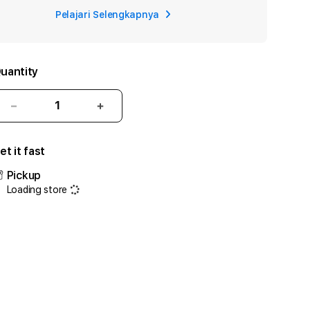
Care
Pelajari Selengkapnya
uantity
Decrease
Increase
quantity
quantity
for
for
et it fast
Slot
Slot
DANA
DANA
Pickup
:
:
Loading store
Situs
Situs
Slot
Slot
Gacor
Gacor
Hari
Hari
ini
ini
Deposit
Deposit
Dana
Dana
10k
10k