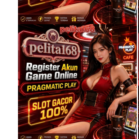
Open
media
4
in
modal