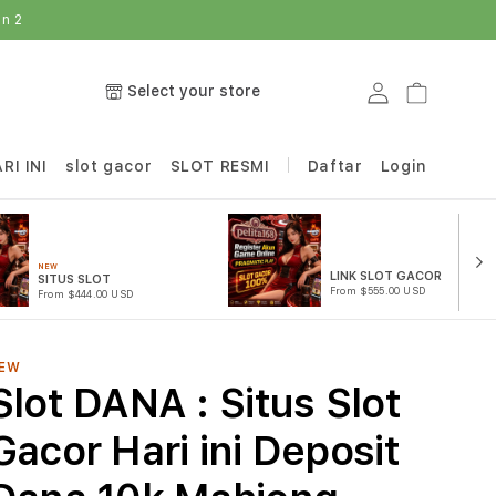
an 2
Select your store
Log in
Cart
I INI
slot gacor
SLOT RESMI
Daftar
Login
NEW
LINK SLOT GACOR
SITUS SLOT
From $555.00 USD
From $444.00 USD
EW
Slot DANA : Situs Slot
Gacor Hari ini Deposit