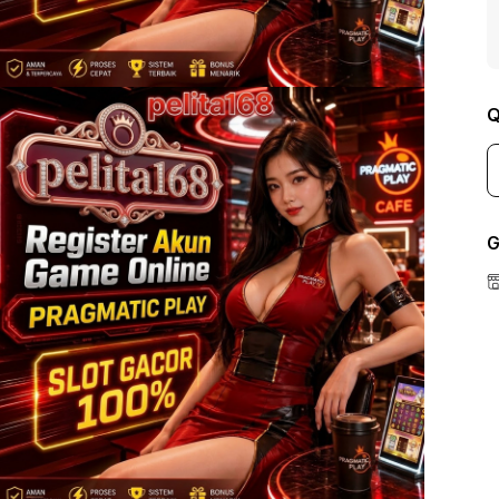
Open
media
Q
5
in
modal
G