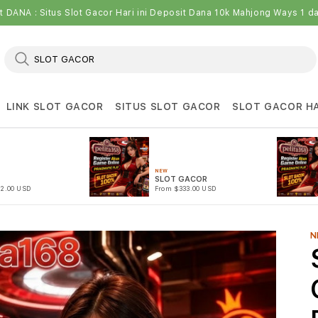
t DANA : Situs Slot Gacor Hari ini Deposit Dana 10k Mahjong Ways 1 d
LINK SLOT GACOR
SITUS SLOT GACOR
SLOT GACOR HAR
NEW
SLOT GACOR
2.00 USD
From $333.00 USD
N