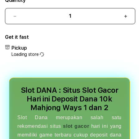
Quantity
Decrease
Incr
quantity
quant
for
for
Get it fast
Slot
Slot
DANA
DAN
Pickup
:
:
Loading store
Situs
Situs
Slot
Slot
Gacor
Gaco
Hari
Hari
ini
ini
Slot DANA : Situs Slot Gacor
Deposit
Depo
Dana
Dana
Hari ini Deposit Dana 10k
10k
10k
Mahjong Ways 1 dan 2
Mahjong
Mahj
Ways
Ways
Slot Dana merupakan salah satu
1
1
rekomendasi situs
slot gacor
hari ini yang
dan
dan
memiliki game terbaru cukup deposit dana
2
2