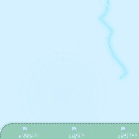
Promo
Login
Daftar