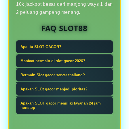
10k jackpot besar dari manjong ways 1 dan
2 peluang gampang menang.
FAQ SLOT88
Apa itu SLOT GACOR?
Slot gacor adala suatu tempat
Manfaat bermain di slot gacor 2026?
bermain slot onlin yang banyak di
Keunggulan bermain slot gacor
rekomendasi pemain slot terbaru
Bermain Slot gacor server thailand?
terbaru hari ini yang sellau menjadi
2026.
Bermain slot gacor hari ini dengan
peluang keuntungan besar serta
Apakah SLOt gacor menjadi pioritas?
berbagai trensaksi lengkap. Seperti,
menjadi situs slot rekomendasi
slot gacor menjadi pioritas pemain
Transfer bank, E-Wallet
Apakah SLOT gacor memiliki layanan 24 jam
terbnyak.
slot online yang sangat mudah untuk
nonstop
(Dana,OVO,GoPay,dan lain lain),
di menangkan dan sangat mudh
Metode pembayaran lainnya seperti
Slot gacor hari ini tempat mencari
untuk memperoleh jackpot maxwin.
pulsa atau cryptocurrency, Kartu
peluang keuntungan besar yang