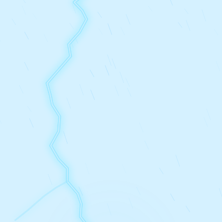
n
a
c
c
o
r
d
i
o
n