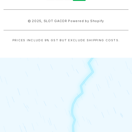
methods
© 2025,
SLOT GACOR
Powered by Shopify
PRICES INCLUDE 9% GST BUT EXCLUDE SHIPPING COSTS.
S
i
n
g
l
e
c
o
l
u
m