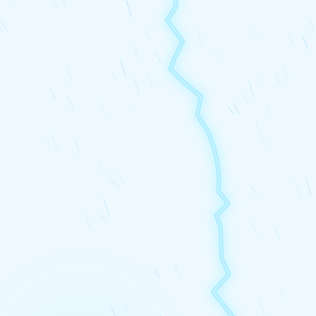
n
a
c
c
o
r
d
i
o
n