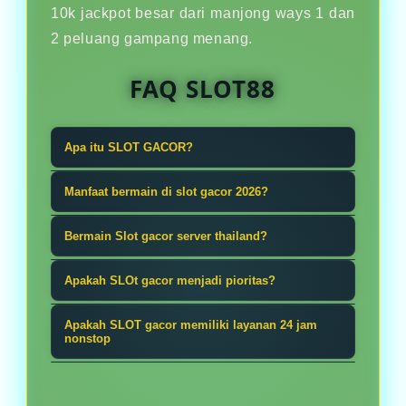
10k jackpot besar dari manjong ways 1 dan
2 peluang gampang menang.
FAQ SLOT88
Apa itu SLOT GACOR?
Slot gacor adala suatu tempat
Manfaat bermain di slot gacor 2026?
bermain slot onlin yang banyak di
Keunggulan bermain slot gacor
rekomendasi pemain slot terbaru
Bermain Slot gacor server thailand?
terbaru hari ini yang sellau menjadi
2026.
Bermain slot gacor hari ini dengan
peluang keuntungan besar serta
Apakah SLOt gacor menjadi pioritas?
berbagai trensaksi lengkap. Seperti,
menjadi situs slot rekomendasi
slot gacor menjadi pioritas pemain
Transfer bank, E-Wallet
Apakah SLOT gacor memiliki layanan 24 jam
terbnyak.
slot online yang sangat mudah untuk
nonstop
(Dana,OVO,GoPay,dan lain lain),
di menangkan dan sangat mudh
Metode pembayaran lainnya seperti
Slot gacor hari ini tempat mencari
untuk memperoleh jackpot maxwin.
pulsa atau cryptocurrency, Kartu
peluang keuntungan besar yang