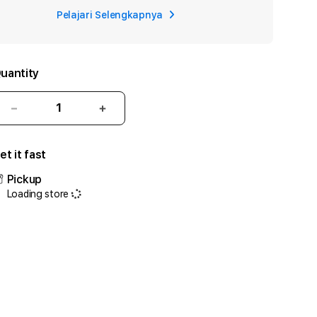
Care
Pelajari Selengkapnya
uantity
Decrease
Increase
quantity
quantity
for
for
et it fast
Slot
Slot
DANA
DANA
Pickup
:
:
Loading store
Situs
Situs
Slot
Slot
Gacor
Gacor
Hari
Hari
ini
ini
Deposit
Deposit
Dana
Dana
10k
10k