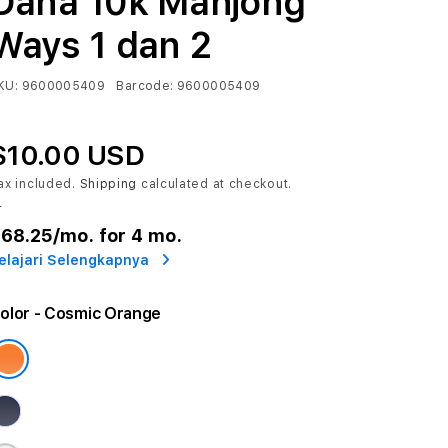
Dana 10k Mahjong
Ways 1 dan 2
KU:
9600005409
Barcode:
9600005409
$10.00 USD
ax included.
Shipping
calculated at checkout.
r
68.25
/mo. for 4 mo.
elajari Selengkapnya
olor
- Cosmic Orange