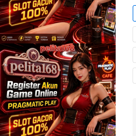
Open
media
3
in
modal