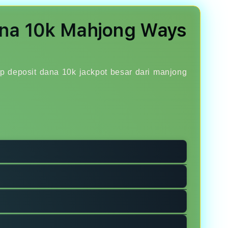
Dana 10k Mahjong Ways
up deposit dana 10k jackpot besar dari manjong
u 2026.
sar serta menjadi situs slot rekomendasi
et (Dana,OVO,GoPay,dan lain lain), Metode