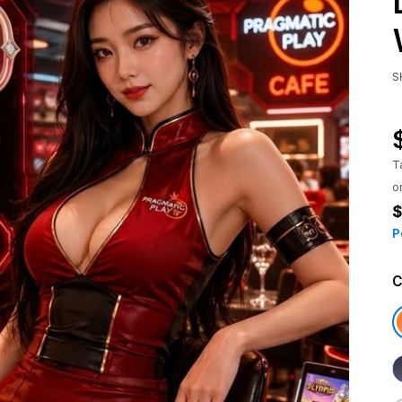
S
T
o
$
P
C