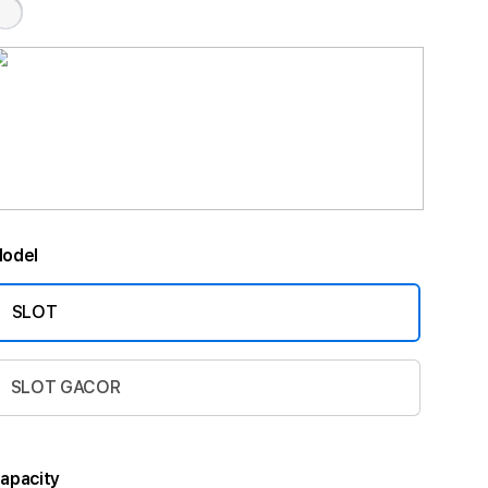
odel
SLOT
SLOT GACOR
apacity