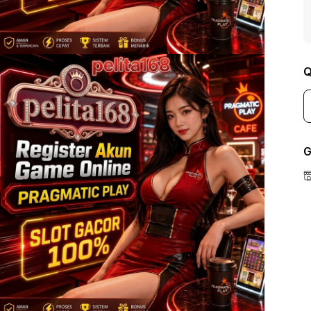
Open
media
Q
5
in
modal
G