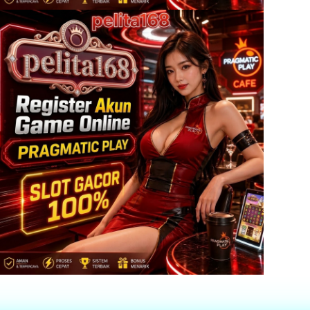
Open
media
7
in
modal
Open
media
9