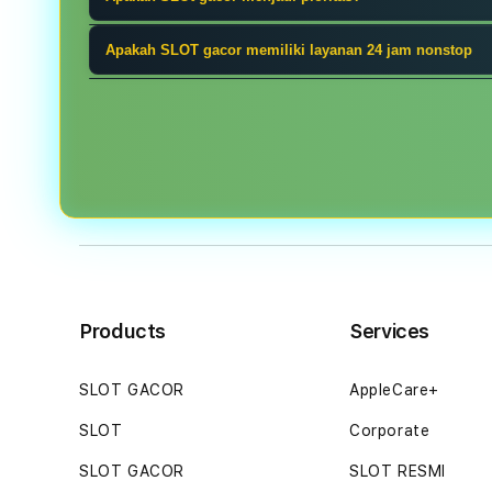
pembayaran lainnya seperti pulsa atau cryp
slot gacor menjadi pioritas pemain sl
Apakah SLOT gacor memiliki layanan 24 jam nonstop
maxwin.
Slot gacor hari ini tempat mencari pel
tepercaya 24 jam nonstop.
Products
Services
SLOT GACOR
AppleCare+
SLOT
Corporate
SLOT GACOR
SLOT RESMI