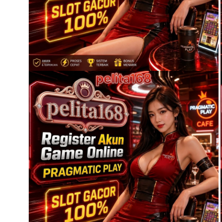
Open
media
2
in
modal