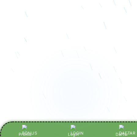
Promo
Login
Daftar