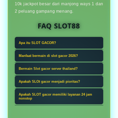
10k jackpot besar dari manjong ways 1 dan
2 peluang gampang menang.
FAQ SLOT88
Apa itu SLOT GACOR?
Slot gacor adala suatu tempat
Manfaat bermain di slot gacor 2026?
bermain slot onlin yang banyak di
Keunggulan bermain slot gacor
rekomendasi pemain slot terbaru
Bermain Slot gacor server thailand?
terbaru hari ini yang sellau menjadi
2026.
Bermain slot gacor hari ini dengan
peluang keuntungan besar serta
Apakah SLOt gacor menjadi pioritas?
berbagai trensaksi lengkap. Seperti,
menjadi situs slot rekomendasi
slot gacor menjadi pioritas pemain
Transfer bank, E-Wallet
Apakah SLOT gacor memiliki layanan 24 jam
terbnyak.
slot online yang sangat mudah untuk
nonstop
(Dana,OVO,GoPay,dan lain lain),
di menangkan dan sangat mudh
Metode pembayaran lainnya seperti
Slot gacor hari ini tempat mencari
untuk memperoleh jackpot maxwin.
pulsa atau cryptocurrency, Kartu
peluang keuntungan besar yang