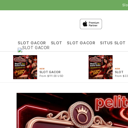
Slo
SLOT GACOR
SLOT
SLOT GACOR
SITUS SLOT
NEW
NEW
SLOT GACOR
SLOT
From $111.00 USD
From $22
Skip to
product
information