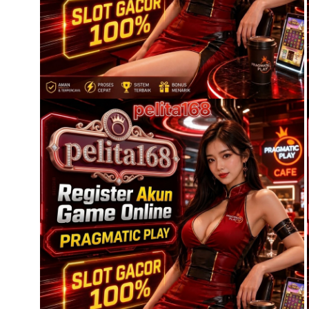
Open
media
2
in
modal