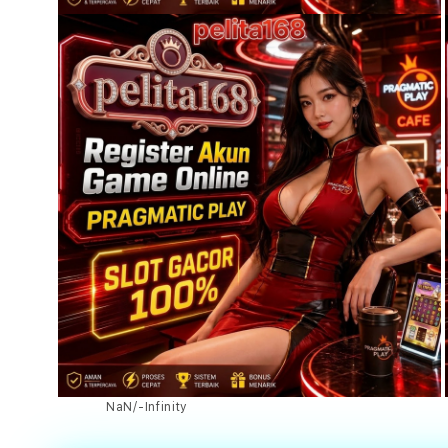
Open
media
6
in
modal
Open
of
NaN
/
-Infinity
media
8