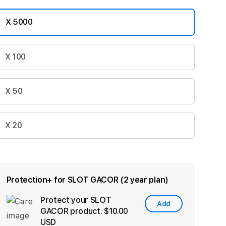
X 5000
X 100
X 50
X 20
Protection+ for SLOT GACOR (2 year plan)
Protect your SLOT
Add
Add
GACOR product.
$10.00
Apple
USD