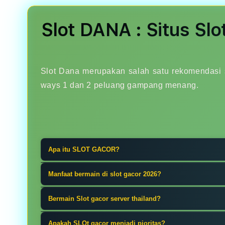
in
modal
Slot DANA : Situs Sl
Slot Dana merupakan salah satu rekomendasi 
ways 1 dan 2 peluang gampang menang.
Apa itu SLOT GACOR?
Slot gacor adala suatu tempat bermain slo
Manfaat bermain di slot gacor 2026?
Keunggulan bermain slot gacor terbaru h
Bermain Slot gacor server thailand?
terbnyak.
Bermain slot gacor hari ini dengan berba
Apakah SLOt gacor menjadi pioritas?