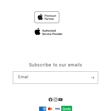
Contact Us
Trade-in
SLOT GACOR GAMPANG MENANG
Why Shop at iStudio
FAQ
TravellerÃ¢â‚¬â„¢s Reservation
Elush Corporate Website
Privacy Policy
Site Terms of Use
Subscribe to our emails
Email
Facebook
Instagram
YouTube
Payment