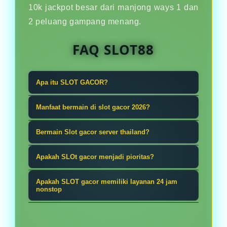
10k jackpot besar dari manjong ways 1 dan
2 peluang gampang menang.
FAQ SLOT88
Apa itu SLOT GACOR?
Slot gacor adala suatu tempat
Manfaat bermain di slot gacor 2026?
bermain slot onlin yang banyak di
Keunggulan bermain slot gacor
rekomendasi pemain slot terbaru
Bermain Slot gacor server thailand?
terbaru hari ini yang sellau menjadi
2026.
Bermain slot gacor hari ini dengan
peluang keuntungan besar serta
Apakah SLOt gacor menjadi pioritas?
berbagai trensaksi lengkap. Seperti,
menjadi situs slot rekomendasi
slot gacor menjadi pioritas pemain
Transfer bank, E-Wallet
Apakah SLOT gacor memiliki layanan 24 jam
terbnyak.
slot online yang sangat mudah untuk
nonstop
(Dana,OVO,GoPay,dan lain lain),
di menangkan dan sangat mudh
Metode pembayaran lainnya seperti
Slot gacor hari ini tempat mencari
untuk memperoleh jackpot maxwin.
pulsa atau cryptocurrency, Kartu
peluang keuntungan besar yang