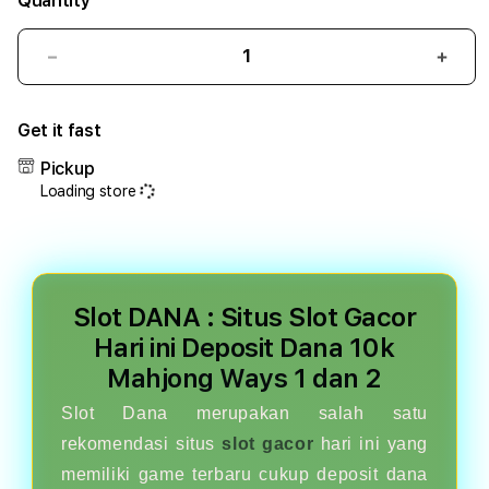
Quantity
Decrease
Incr
quantity
quant
for
for
Get it fast
Slot
Slot
DANA
DAN
Pickup
:
:
Loading store
Situs
Situs
Slot
Slot
Gacor
Gaco
Hari
Hari
ini
ini
Slot DANA : Situs Slot Gacor
Deposit
Depo
Dana
Dana
Hari ini Deposit Dana 10k
10k
10k
Mahjong Ways 1 dan 2
Mahjong
Mahj
Ways
Ways
Slot Dana merupakan salah satu
1
1
rekomendasi situs
slot gacor
hari ini yang
dan
dan
memiliki game terbaru cukup deposit dana
2
2