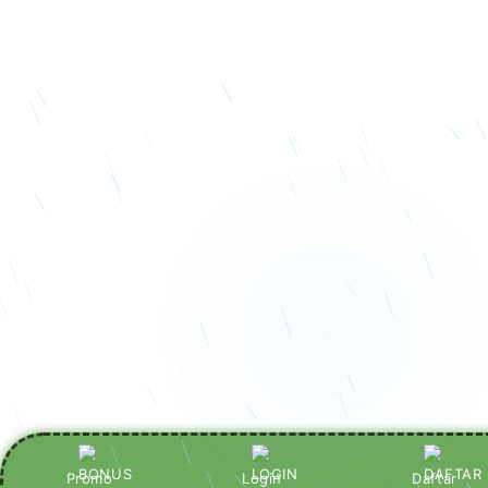
Promo
Login
Daftar