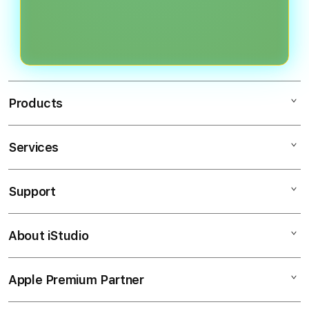
kredit atau debit.
memiliki pola tergacor setiap hari
tanpa ada gangguan aman dan
tepercaya 24 jam nonstop.
Products
Services
SLOT GACOR
SLOT
Support
AppleCare+
SLOT GACOR
Corporate
SITUS SLOT
About iStudio
My Account
SLOT GACOR
LINK SLOT GACOR
Collection & Delivery
Elush Service Provider
SITUS SLOT GACOR
Apple Premium Partner
About Us
Returns & Exchanges
Financing Options
SLOT GACOR HARI INI
Find an iStudio near you