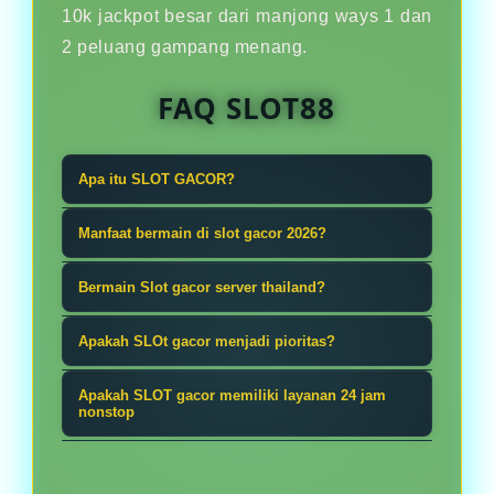
10k jackpot besar dari manjong ways 1 dan
2 peluang gampang menang.
FAQ SLOT88
Apa itu SLOT GACOR?
Slot gacor adala suatu tempat
Manfaat bermain di slot gacor 2026?
bermain slot onlin yang banyak di
Keunggulan bermain slot gacor
rekomendasi pemain slot terbaru
Bermain Slot gacor server thailand?
terbaru hari ini yang sellau menjadi
2026.
Bermain slot gacor hari ini dengan
peluang keuntungan besar serta
Apakah SLOt gacor menjadi pioritas?
berbagai trensaksi lengkap. Seperti,
menjadi situs slot rekomendasi
slot gacor menjadi pioritas pemain
Transfer bank, E-Wallet
Apakah SLOT gacor memiliki layanan 24 jam
terbnyak.
slot online yang sangat mudah untuk
nonstop
(Dana,OVO,GoPay,dan lain lain),
di menangkan dan sangat mudh
Metode pembayaran lainnya seperti
Slot gacor hari ini tempat mencari
untuk memperoleh jackpot maxwin.
pulsa atau cryptocurrency, Kartu
peluang keuntungan besar yang