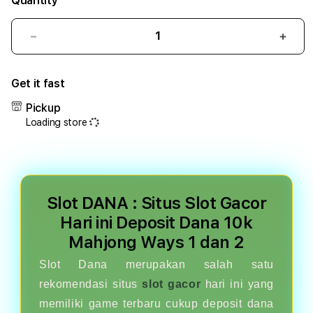
Quantity
Decrease
Incr
quantity
quant
for
for
Get it fast
Slot
Slot
DANA
DAN
Pickup
:
:
Loading store
Situs
Situs
Slot
Slot
Gacor
Gaco
Hari
Hari
ini
ini
Slot DANA : Situs Slot Gacor
Deposit
Depo
Dana
Dana
Hari ini Deposit Dana 10k
10k
10k
Mahjong Ways 1 dan 2
Mahjong
Mahj
Ways
Ways
Slot Dana merupakan salah satu
1
1
rekomendasi situs
slot gacor
hari ini yang
dan
dan
memiliki game terbaru cukup deposit dana
2
2