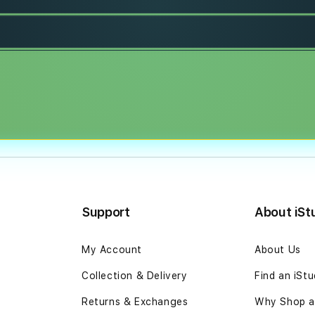
tocurrency, Kartu kredit atau debit.
ot online yang sangat mudah untuk di menangkan da
uang keuntungan besar yang memiliki pola tergacor 
Support
About iSt
My Account
About Us
Collection & Delivery
Find an iSt
Returns & Exchanges
Why Shop at