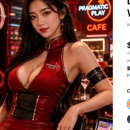
S
T
o
$
P
C