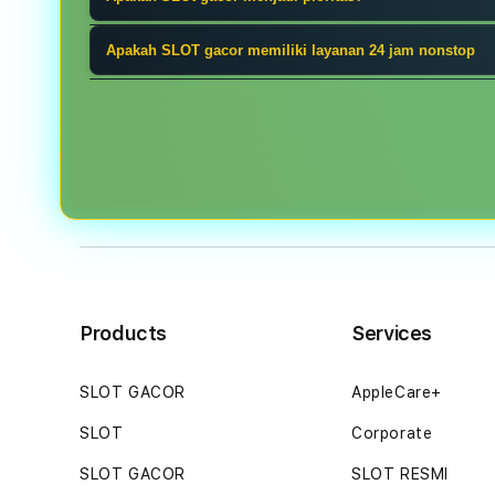
pembayaran lainnya seperti pulsa atau cryp
slot gacor menjadi pioritas pemain sl
Apakah SLOT gacor memiliki layanan 24 jam nonstop
maxwin.
Slot gacor hari ini tempat mencari pel
tepercaya 24 jam nonstop.
Products
Services
SLOT GACOR
AppleCare+
SLOT
Corporate
SLOT GACOR
SLOT RESMI