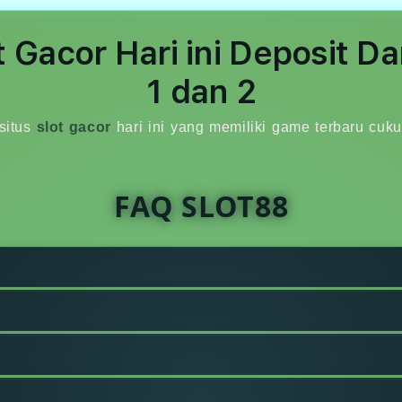
in
modal
ot Gacor Hari ini Deposit 
1 dan 2
situs
slot gacor
hari ini yang memiliki game terbaru cuk
FAQ SLOT88
t onlin yang banyak di rekomendasi pemain slot terbar
ari ini yang sellau menjadi peluang keuntungan be
gai trensaksi lengkap. Seperti, Transfer bank, E-Wall