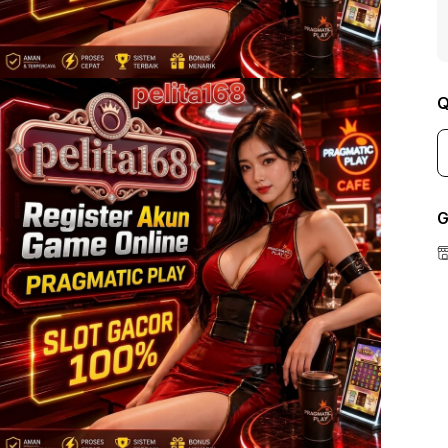
Open
media
Q
5
in
modal
G