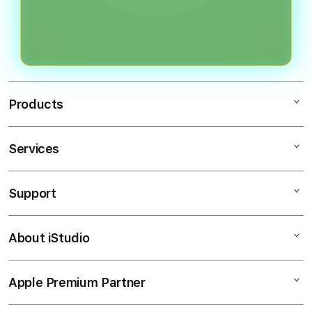
kredit atau debit.
memiliki pola tergacor setiap hari
tanpa ada gangguan aman dan
tepercaya 24 jam nonstop.
Products
Services
SLOT GACOR
SLOT
Support
AppleCare+
SLOT GACOR
Corporate
SITUS SLOT
About iStudio
My Account
SLOT GACOR
LINK SLOT GACOR
Collection & Delivery
Elush Service Provider
SITUS SLOT GACOR
Apple Premium Partner
About Us
Returns & Exchanges
Financing Options
SLOT GACOR HARI INI
Find an iStudio near you