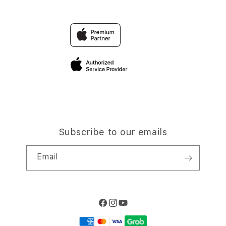
Contact Us
Trade-in
SLOT GACOR GAMPANG MENANG
Why Shop at iStudio
FAQ
TravellerÃ¢â‚¬â„¢s Reservation
Elush Corporate Website
Privacy Policy
Site Terms of Use
Subscribe to our emails
Email
Facebook
Instagram
YouTube
Payment