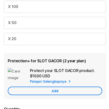
X 100
X 50
X 20
Protection+ for SLOT GACOR (2 year plan)
Protect your SLOT GACOR product.
Ad
$10.00 USD
App
Pelajari Selengkapnya
Car
Add