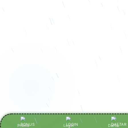
Promo
Login
Daftar