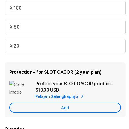
X 100
X 50
X 20
Protection+ for SLOT GACOR (2 year plan)
Protect your SLOT GACOR product.
Ad
$10.00 USD
App
Pelajari Selengkapnya
Car
Add