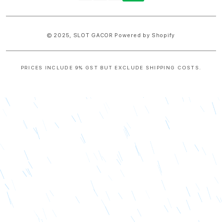
methods
© 2025,
SLOT GACOR
Powered by Shopify
PRICES INCLUDE 9% GST BUT EXCLUDE SHIPPING COSTS.
S
i
n
g
l
e
c
o
l
u
m