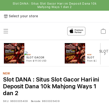
Slot DANA : Situs Slot Gacor Hari ini Deposit Dana 10k
Mahjong Ways 1 dan 2
Select your store
Cart
NEW
NEW
SLOT GACOR
SLOT
From $111.00 USD
From $222.00 USD
NEW
Slot DANA : Situs Slot Gacor Hari ini
Deposit Dana 10k Mahjong Ways 1
dan 2
SKU:
9600005409
Barcode:
9600005409