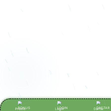
Promo
Login
Daftar