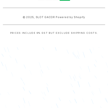
methods
© 2025,
SLOT GACOR
Powered by Shopify
PRICES INCLUDE 9% GST BUT EXCLUDE SHIPPING COSTS.
S
i
n
g
l
e
c
o
l
u
m