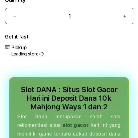
Quantity
Decrease
Incr
quantity
quant
for
for
Get it fast
Slot
Slot
DANA
DAN
Pickup
:
:
Loading store
Situs
Situs
Slot
Slot
Gacor
Gaco
Hari
Hari
ini
ini
Slot DANA : Situs Slot Gacor
Deposit
Depo
Dana
Dana
Hari ini Deposit Dana 10k
10k
10k
Mahjong Ways 1 dan 2
Mahjong
Mahj
Ways
Ways
Slot Dana merupakan salah satu
1
1
rekomendasi situs
slot gacor
hari ini yang
dan
dan
memiliki game terbaru cukup deposit dana
2
2