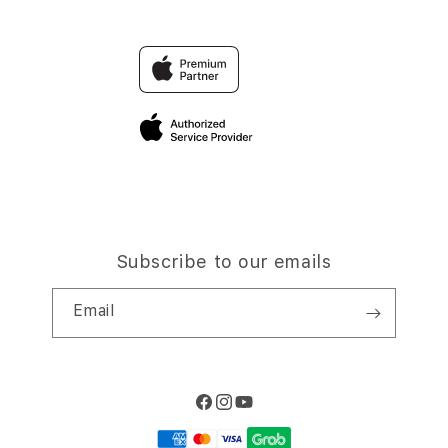
Contact Us
Trade-in
SLOT GACOR GAMPANG MENANG
Why Shop at iStudio
FAQ
TravellerÃ¢â‚¬â„¢s Reservation
Elush Corporate Website
Privacy Policy
Site Terms of Use
Subscribe to our emails
Email
Facebook
Instagram
YouTube
Payment