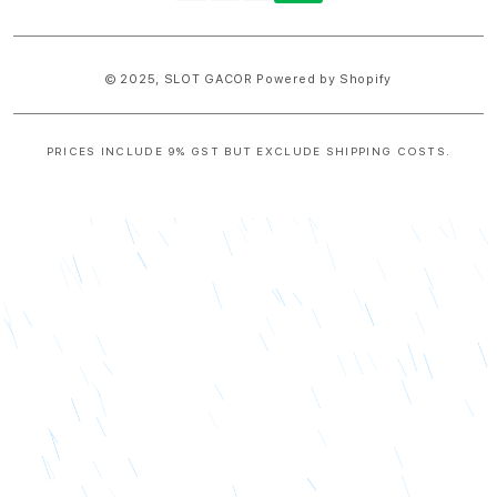
methods
© 2025,
SLOT GACOR
Powered by Shopify
PRICES INCLUDE 9% GST BUT EXCLUDE SHIPPING COSTS.
S
i
n
g
l
e
c
o
l
u
m