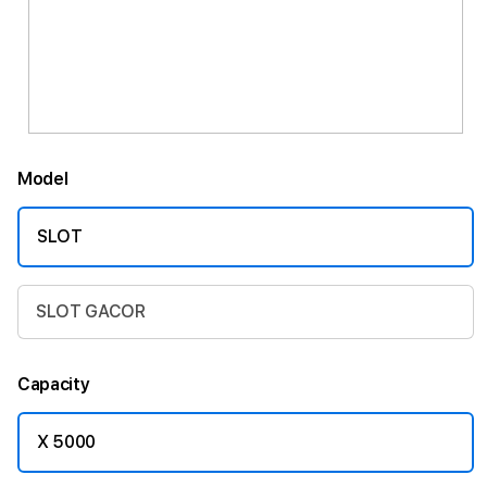
Model
SLOT
SLOT GACOR
Capacity
X 5000