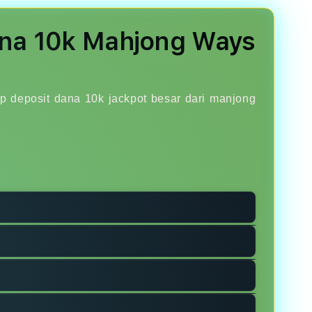
Dana 10k Mahjong Ways
up deposit dana 10k jackpot besar dari manjong
u 2026.
sar serta menjadi situs slot rekomendasi
et (Dana,OVO,GoPay,dan lain lain), Metode