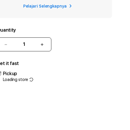
Care
Pelajari Selengkapnya
uantity
Decrease
Increase
quantity
quantity
for
for
et it fast
Slot
Slot
DANA
DANA
Pickup
:
:
Loading store
Situs
Situs
Slot
Slot
Gacor
Gacor
Hari
Hari
ini
ini
Deposit
Deposit
Dana
Dana
10k
10k