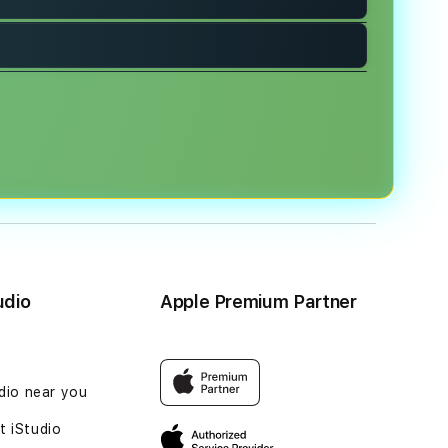
n sangat mudh untuk memperoleh jackpot
setiap hari tanpa ada gangguan aman dan
udio
Apple Premium Partner
udio near you
 iStudio