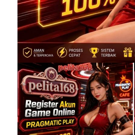
Open
media
1
in
modal