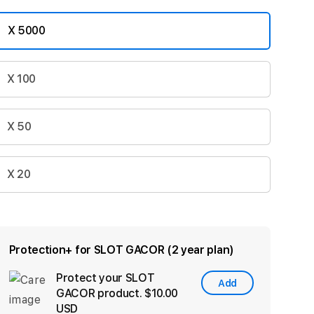
X 5000
X 100
X 50
X 20
Protection+ for SLOT GACOR (2 year plan)
Protect your SLOT
Add
Add
GACOR product.
$10.00
Apple
USD