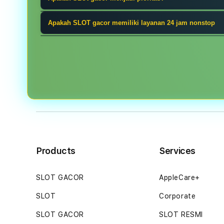
pembayaran lainnya seperti pulsa atau cryp
slot gacor menjadi pioritas pemain sl
Apakah SLOT gacor memiliki layanan 24 jam nonstop
maxwin.
Slot gacor hari ini tempat mencari pel
tepercaya 24 jam nonstop.
Products
Services
SLOT GACOR
AppleCare+
SLOT
Corporate
SLOT GACOR
SLOT RESMI