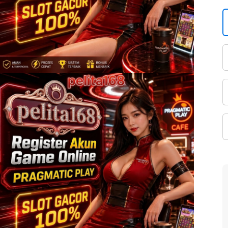
Open
media
3
in
modal