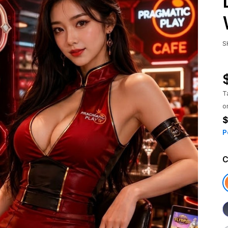
S
T
o
$
P
C