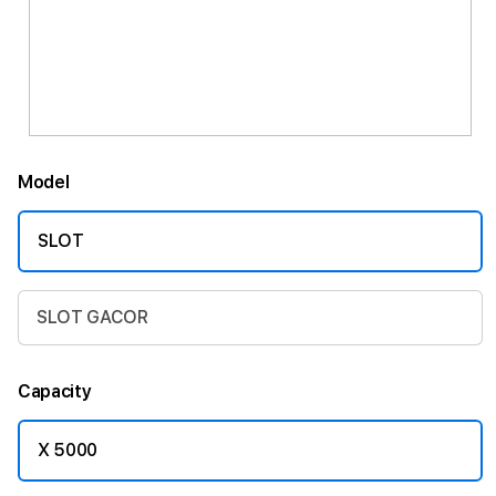
Model
SLOT
SLOT GACOR
Capacity
X 5000