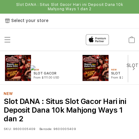
Slot DANA : Situs Slot Gacor Hari ini Deposit Dana 10k
Mahjong Ways 1 dan 2
Select your store
Cart
NEW
NEW
SLOT GACOR
SLOT
From $111.00 USD
From $222.00 USD
NEW
Slot DANA : Situs Slot Gacor Hari ini
Deposit Dana 10k Mahjong Ways 1
dan 2
SKU:
9600005409
Barcode:
9600005409