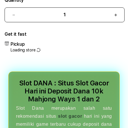
Quantity
Decrease
Incr
quantity
quant
for
for
Get it fast
Slot
Slot
DANA
DAN
Pickup
:
:
Loading store
Situs
Situs
Slot
Slot
Gacor
Gaco
Hari
Hari
ini
ini
Slot DANA : Situs Slot Gacor
Deposit
Depo
Dana
Dana
Hari ini Deposit Dana 10k
10k
10k
Mahjong Ways 1 dan 2
Mahjong
Mahj
Ways
Ways
Slot Dana merupakan salah satu
1
1
rekomendasi situs
slot gacor
hari ini yang
dan
dan
memiliki game terbaru cukup deposit dana
2
2