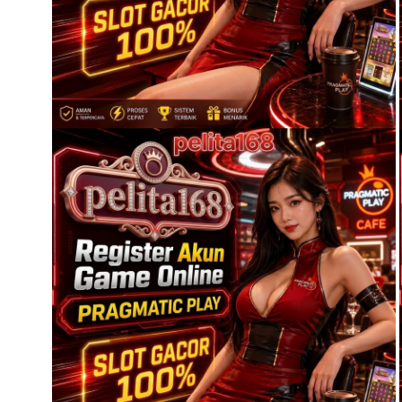
Open
media
2
in
modal