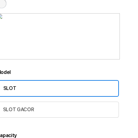
odel
SLOT
SLOT GACOR
apacity