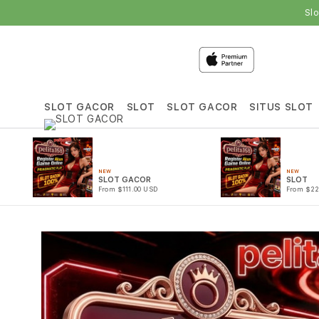
Slo
SLOT GACOR
SLOT
SLOT GACOR
SITUS SLOT
NEW
NEW
SLOT GACOR
SLOT
From $111.00 USD
From $22
Skip to
product
information