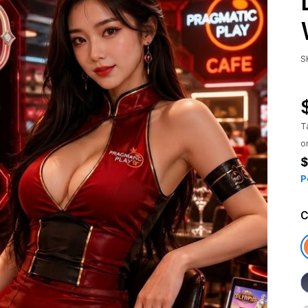
S
T
o
$
P
C