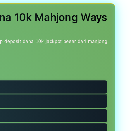
Dana 10k Mahjong Ways
up deposit dana 10k jackpot besar dari manjong
u 2026.
sar serta menjadi situs slot rekomendasi
et (Dana,OVO,GoPay,dan lain lain), Metode