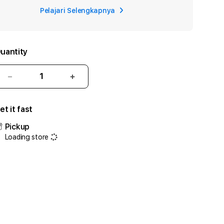
Care
Pelajari Selengkapnya
uantity
Decrease
Increase
quantity
quantity
for
for
et it fast
Slot
Slot
DANA
DANA
Pickup
:
:
Loading store
Situs
Situs
Slot
Slot
Gacor
Gacor
Hari
Hari
ini
ini
Deposit
Deposit
Dana
Dana
10k
10k