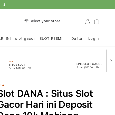
an 2
Select your store
Log in
Cart
I INI
slot gacor
SLOT RESMI
Daftar
Login
NEW
LINK SLOT GACOR
SITUS SLOT
From $555.00 USD
From $444.00 USD
EW
Slot DANA : Situs Slot
Gacor Hari ini Deposit