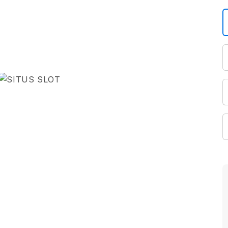
Open
media
3
in
modal