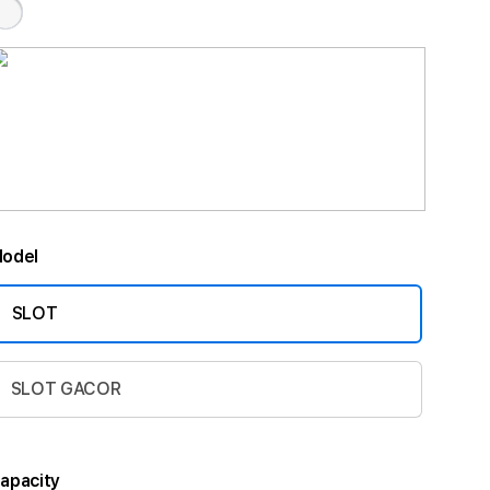
odel
SLOT
SLOT GACOR
apacity