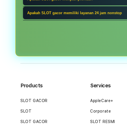
pembayaran lainnya seperti pulsa atau cryp
slot gacor menjadi pioritas pemain sl
Apakah SLOT gacor memiliki layanan 24 jam nonstop
maxwin.
Slot gacor hari ini tempat mencari pel
tepercaya 24 jam nonstop.
Products
Services
SLOT GACOR
AppleCare+
SLOT
Corporate
SLOT GACOR
SLOT RESMI