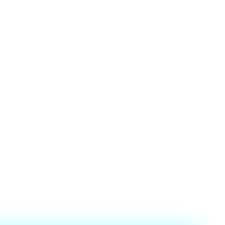
Mahjong
Mahjong
Ways
Ways
1
1
dan
dan
2
2