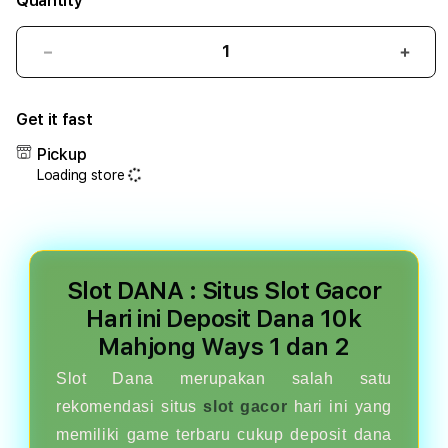
Quantity
Decrease
Incr
quantity
quant
for
for
Get it fast
Slot
Slot
DANA
DAN
Pickup
:
:
Loading store
Situs
Situs
Slot
Slot
Gacor
Gaco
Hari
Hari
ini
ini
Slot DANA : Situs Slot Gacor
Deposit
Depo
Dana
Dana
Hari ini Deposit Dana 10k
10k
10k
Mahjong Ways 1 dan 2
Mahjong
Mahj
Ways
Ways
Slot Dana merupakan salah satu
1
1
rekomendasi situs
slot gacor
hari ini yang
dan
dan
memiliki game terbaru cukup deposit dana
2
2