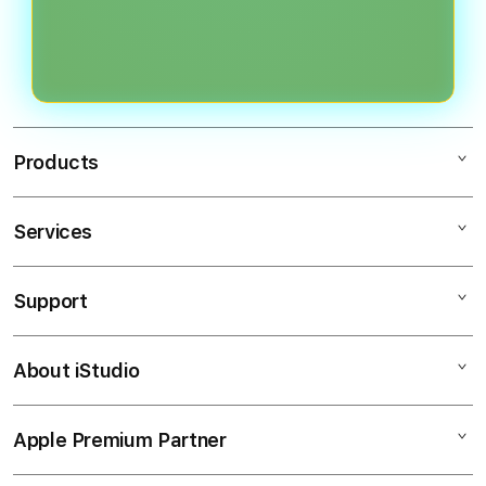
kredit atau debit.
memiliki pola tergacor setiap hari
tanpa ada gangguan aman dan
tepercaya 24 jam nonstop.
Products
Services
SLOT GACOR
SLOT
Support
AppleCare+
SLOT GACOR
Corporate
SITUS SLOT
About iStudio
My Account
SLOT GACOR
LINK SLOT GACOR
Collection & Delivery
Elush Service Provider
SITUS SLOT GACOR
Apple Premium Partner
About Us
Returns & Exchanges
Financing Options
SLOT GACOR HARI INI
Find an iStudio near you