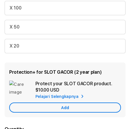
X 100
X 50
X 20
Protection+ for SLOT GACOR (2 year plan)
Protect your SLOT GACOR product.
Ad
$10.00 USD
App
Pelajari Selengkapnya
Car
Add