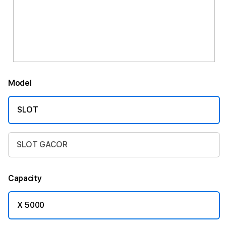
Model
SLOT
SLOT GACOR
Capacity
X 5000